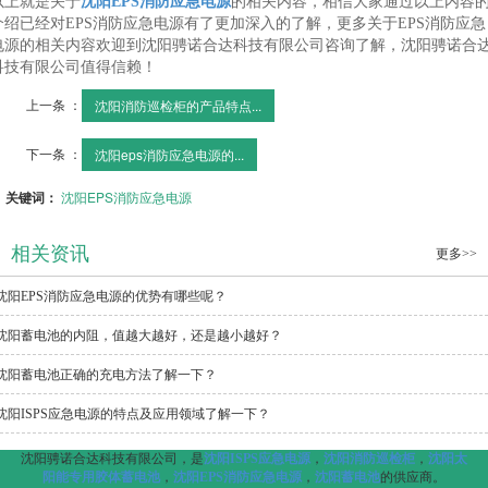
以上就是关于
沈阳EPS消防应急电源
的相关内容，相信大家通过以上内容
介绍已经对EPS消防应急电源有了更加深入的了解，更多关于EPS消防应急
电源的相关内容欢迎到沈阳骋诺合达科技有限公司咨询了解，沈阳骋诺合
科技有限公司值得信赖！
上一条 ：
沈阳消防巡检柜的产品特点...
下一条 ：
沈阳eps消防应急电源的...
关键词：
沈阳EPS消防应急电源
相关资讯
更多>>
沈阳EPS消防应急电源的优势有哪些呢？
沈阳蓄电池的内阻，值越大越好，还是越小越好？
沈阳蓄电池正确的充电方法了解一下？
沈阳ISPS应急电源的特点及应用领域了解一下？
沈阳骋诺合达科技有限公司，是
沈阳ISPS应急电源
，
沈阳消防巡检柜
，
沈阳太
阳能专用胶体蓄电池
，
沈阳EPS消防应急电源
，
沈阳蓄电池
的供应商。