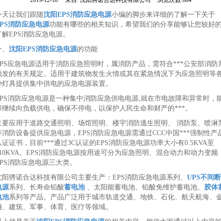
2019-12-18
来自:
沈阳骋诺合达科技有限公司
浏览次数:684
今天让我们跟随
沈阳EPS消防应急电源
小编的脚步来详细的了解一下关于
EPS消防应急电源
功能有哪些的相关知识，希望我们的分享能够让您较好
了解EPS消防应急电源。
一、
沈阳EPS消防应急电源
的功能
EPS应急电源适用于消防应急照明时，属消防产品，需符合***公安部消防
颁发的有关规定。适用于建筑物发生火情或其在紧急情况下为应急照明等
种灯具提供集中供电的应急电源装置。
EPS消防应急电源是一种集中消防应急供电电源,就在市电故障和异常时，
够继续向负载供电，确保不停电，以保护人民生命和财产的***。
主要应用于道路交通照明、场馆照明、楼宇消防逃生照明、 消防泵、喷淋
等消防设备提供应急电源，EPS消防应急电源需通过CCC中国***强制性产
认证证书，目前***通过3C认证的EPS消防应急电源功率大小有0.5KVA至
110KVA。EPS消防应急电源按用途可分为应急照明、混合动力和动力变频
EPS消防应急电源三大类。
沈阳骋诺合达科技有限公司主要生产：EPS消防应急电源系列、
UPS不间断
电源
系列、长寿命铅酸
蓄电池
、太阳能蓄电池、铅酸免维护蓄电池、
胶体
电池
系列等产品。产品广泛用于城市轨道交通、地铁、石化、航天航海、
融、建筑、军事、体育、医疗等领域。