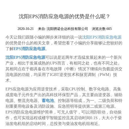
沈阳EPS消防应急电源的优势是什么呢？
2020-10-21
来自:
沈阳骋诺合达科技有限公司
浏览次数:605
今天让我们跟随小编的脚步来详细的说一说
沈阳EPS消防应急电源
的优势是什么的相关文章，希望您看了小编的分享能够让您较好的
了解
EPS消防应急电源
。
沈阳EPS消防应急电源
可以说是近两年才迅猛发展起来的一个新兴
产业，相比于发展成熟的UPS而言，有相同之处，也有不同之处。
其相同点在于都具备在市电故障（中断）情况下继续向负载提供交
流电源的功能，均采用了IGBT逆变技术和脉宽调制（PWM）技
术。
EPS应急电源为应用逆变技术，采取CPU控制、数字化电路、高集
成度电子元件生产出的高科技环保型产品，其主要由逆变器、辅助
电源、整流充电器、
蓄电池
、控制器等组成，为一、二级负荷和特
别重要用电设备及消防设施、应急照明等提供第二或第三电源。
EPS消防应急电源维护简单，可无人值守，可以消防联动，自动操
作，也可实现远程或楼宇智能监控且其启动时间0.1S，大大小于柴
油发电机组的启动时间，总投资与柴油发电机组相近。