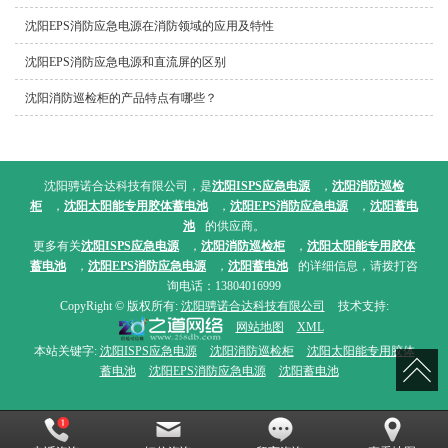
沈阳EPS消防应急电源在消防领域的应用及特性
沈阳EPS消防应急电源和直流屏的区别
沈阳消防巡检柜的产品特点有哪些？
沈阳骋诺合达科技有限公司，是
沈阳ISPS应急电源
，
沈阳消防巡检
柜
，
沈阳太阳能专用胶体蓄电池
，
沈阳EPS消防应急电源
，
沈阳蓄电
池
的供应商。
更多有关
沈阳ISPS应急电源
，
沈阳消防巡检柜
，
沈阳太阳能专用胶体
蓄电池
，
沈阳EPS消防应急电源
，
沈阳蓄电池
的详细信息，请拨打咨
询电话：13804016999
CopyRight © 版权所有:
沈阳骋诺合达科技有限公司
技术支持:
网站地图
XML
本站关键字:
沈阳ISPS应急电源
沈阳消防巡检柜
沈阳太阳能专用胶体
蓄电池
沈阳EPS消防应急电源
沈阳蓄电池